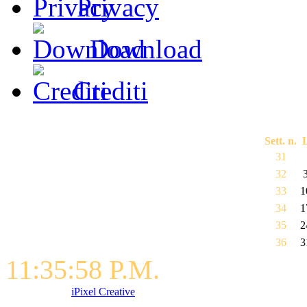
Privacy
Download
Crediti
Sett. n.
31
32
33
1
34
1
35
2
36
3
11:35:58 P.M.
Developed By
iPixel Creative